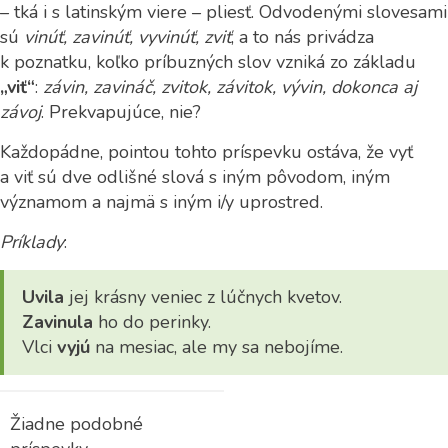
– tká i s latinským viere – pliesť. Odvodenými slovesami
sú
vinúť, zavinúť, vyvinúť, zviť
, a to nás privádza
k poznatku, koľko príbuzných slov vzniká zo základu
„viť“
:
závin, zavináč, zvitok, závitok, vývin, dokonca aj
závoj
. Prekvapujúce, nie?
Každopádne, pointou tohto príspevku ostáva, že vyť
a viť sú dve odlišné slová s iným pôvodom, iným
významom a najmä s iným i/y uprostred.
Príklady
:
Uvila
jej krásny veniec z lúčnych kvetov.
Zavinula
ho do perinky.
Vlci
vyjú
na mesiac, ale my sa nebojíme.
Žiadne podobné