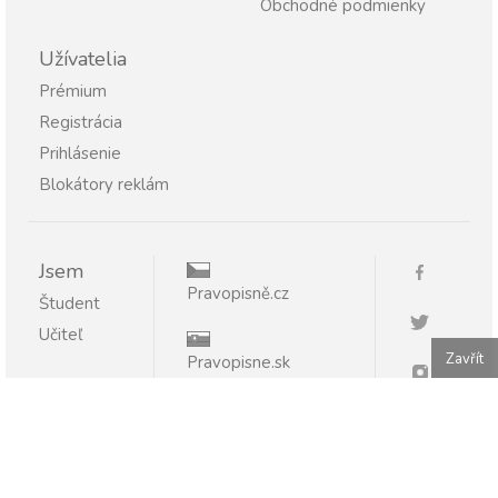
Obchodné podmienky
Užívatelia
Prémium
Registrácia
Prihlásenie
Blokátory reklám
Jsem
Pravopisně.cz
Študent
Učiteľ
Zavřít
Pravopisne.sk
Publikovanie alebo ďalšie šírenie obsahu serveru