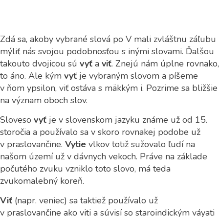
Zdá sa, akoby vybrané slová po V mali zvláštnu záľubu
mýliť nás svojou podobnosťou s inými slovami. Ďalšou
takouto dvojicou sú
vyť
a
viť
. Znejú nám úplne rovnako,
to áno. Ale kým
vyť
je vybraným slovom a píšeme
v ňom ypsilon, viť ostáva s mäkkým i. Pozrime sa bližšie
na význam oboch slov.
Sloveso
vyť
je v slovenskom jazyku známe už od 15.
storočia a používalo sa v skoro rovnakej podobe už
v praslovančine.
Vytie
vlkov totiž sužovalo ľudí na
našom území už v dávnych vekoch. Práve na základe
počutého zvuku vzniklo toto slovo, má teda
zvukomalebný koreň.
Viť
(napr. veniec) sa taktiež používalo už
v praslovančine ako viti a súvisí so staroindickým váyati