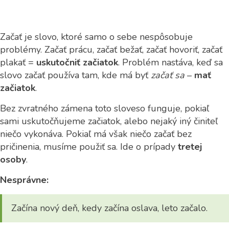
Začať je slovo, ktoré samo o sebe nespôsobuje
problémy. Začať prácu, začať bežať, začať hovoriť, začať
plakať =
uskutočniť začiatok
. Problém nastáva, keď sa
slovo začať používa tam, kde má byť
začať sa
–
mať
začiatok
.
Bez zvratného zámena toto sloveso funguje, pokiaľ
sami uskutočňujeme začiatok, alebo nejaký iný činiteľ
niečo vykonáva. Pokiaľ má však niečo začať bez
pričinenia, musíme použiť sa. Ide o prípady
tretej
osoby
.
Nesprávne:
Začína nový deň, kedy začína oslava, leto začalo.