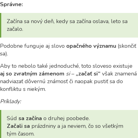
Správne:
Začína sa nový deň, kedy sa začína oslava, leto sa
začalo.
Podobne funguje aj slovo
opačného významu
(skončiť
sa).
Aby to nebolo také jednoduché, toto sloveso existuje
aj so zvratným zámenom
si
–
„začať si“
však znamená
nadviazať dôvernú známosť či naopak pustiť sa do
konfliktu s niekým.
Príklady:
Súd
sa začína
o druhej poobede.
Začali sa
prázdniny a ja neviem, čo so všetkým
tým časom.