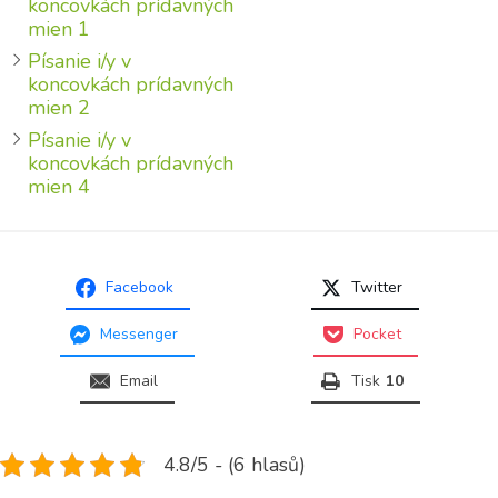
koncovkách prídavných
mien 1
Písanie i/y v
koncovkách prídavných
mien 2
Písanie i/y v
koncovkách prídavných
mien 4
Facebook
Twitter
Messenger
Pocket
Email
Tisk
10
4.8/5 - (6 hlasů)