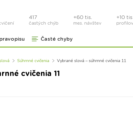
417
+60 tis.
+10 tis
cvičení
častých chýb
mes. návštev
profilo
 pravopisu
Časté chyby
slová
Súhrnné cvičenia
Vybrané slová – súhrnné cvičenia 11
rnné cvičenia 11