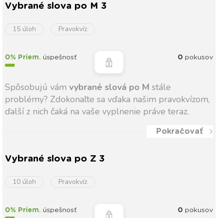
Vybrané slova po M 3
15 úloh
Pravokvíz
0% Priem.
úspešnosť
0
pokusov
Spôsobujú vám
vybrané slová po M
stále
problémy? Zdokonaľte sa vďaka našim pravokvízom,
ďalší z nich čaká na vaše vyplnenie práve teraz.
Pokračovať
Vybrané slova po Z 3
10 úloh
Pravokvíz
0% Priem.
úspešnosť
0
pokusov