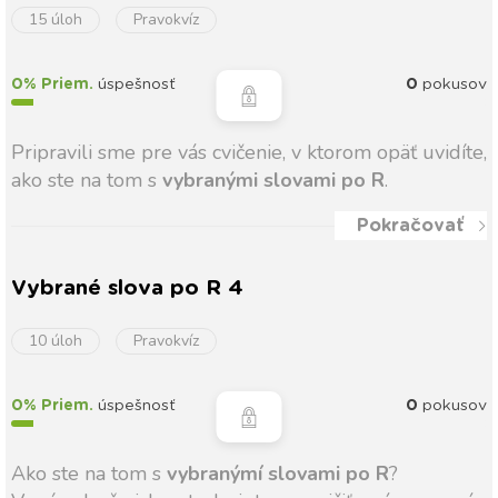
15 úloh
Pravokvíz
0% Priem.
úspešnosť
0
pokusov
Pripravili sme pre vás cvičenie, v ktorom opäť uvidíte,
ako ste na tom s
vybranými slovami po R
.
Pokračovať
Vybrané slova po R 4
10 úloh
Pravokvíz
0% Priem.
úspešnosť
0
pokusov
Ako ste na tom s
vybranýmí slovami po R
?