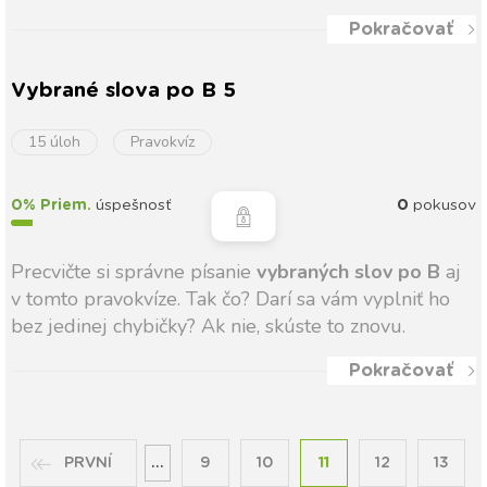
Pokračovať
Vybrané slova po B 5
15 úloh
Pravokvíz
0% Priem.
úspešnosť
0
pokusov
Precvičte si správne písanie
vybraných slov po B
aj
v tomto pravokvíze. Tak čo? Darí sa vám vyplniť ho
bez jedinej chybičky? Ak nie, skúste to znovu.
Pokračovať
PRVNÍ
...
9
10
11
12
13