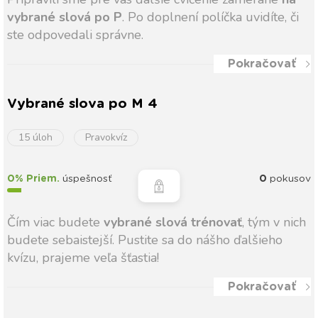
vybrané slová po P
. Po doplnení políčka uvidíte, či
ste odpovedali správne.
Pokračovať
Vybrané slova po M 4
15 úloh
Pravokvíz
0% Priem.
úspešnosť
0
pokusov
Čím viac budete
vybrané slová trénovať
, tým v nich
budete sebaistejší. Pustite sa do nášho ďalšieho
kvízu, prajeme veľa šťastia!
Pokračovať