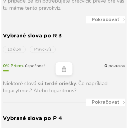
V prípade, že ich potrebujete precvičiť, práve pre vás
tu máme tento pravokvíz.
Pokračovať
Vybrané slova po R 3
10 úloh
Pravokvíz
0% Priem.
úspešnosť
0
pokusov
Niektoré slová
sú tvrdé oriešky
. Čo napríklad
logarytmus? Alebo logaritmus?
Pokračovať
Vybrané slova po P 4