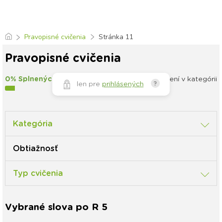
Pravopisné cvičenia
Stránka 11
Pravopisné cvičenia
0% Splnených
135
cvičení v kategórii
len pre
prihlásených
?
Kategória
Obtiažnosť
Typ cvičenia
Vybrané slova po R 5