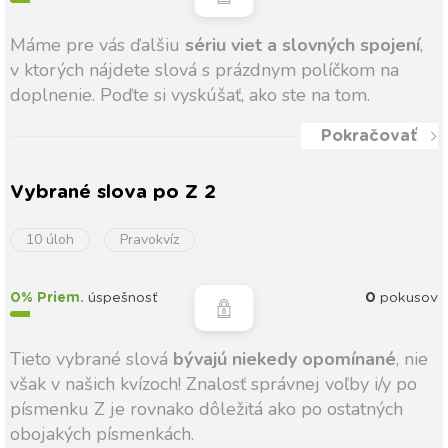
Máme pre vás ďalšiu
sériu viet a slovných spojení
,
v ktorých nájdete slová s prázdnym políčkom na
doplnenie. Poďte si vyskúšať, ako ste na tom.
Pokračovať
Vybrané slova po Z 2
10 úloh
Pravokvíz
0% Priem.
úspešnosť
0
pokusov
Tieto vybrané slová
bývajú niekedy opomínané
, nie
však v našich kvízoch! Znalosť správnej voľby i/y po
písmenku Z je rovnako dôležitá ako po ostatných
obojakých písmenkách.