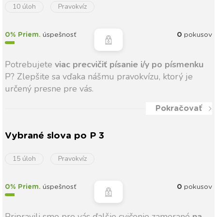
10 úloh
Pravokvíz
0% Priem.
úspešnosť
0
pokusov
Potrebujete
viac precvičiť písanie i/y po písmenku
P? Zlepšite sa vďaka nášmu pravokvízu, ktorý je
určený presne pre vás.
Pokračovať
Vybrané slova po P 3
15 úloh
Pravokvíz
0% Priem.
úspešnosť
0
pokusov
Pripravili sme pre vás ďalšie cvičenie zamerané
na