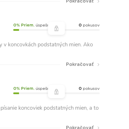
Pokračovať
0% Priem.
úspešnosť
0
pokusov
i/y v koncovkách podstatných mien. Ako
Pokračovať
0% Priem.
úspešnosť
0
pokusov
e písanie koncoviek podstatných mien, a to
Pokračovať