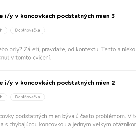
ie i/y v koncovkách podstatných mien 3
oh
Doplňovačka
lebo orly? Záleží, pravdaže, od kontextu. Tento a niek
knuť v tomto cvičení.
ie i/y v koncovkách podstatných mien 2
oh
Doplňovačka
covky podstatných mien bývajú často problémom. V t
ia s chýbajúcou koncovkou a jedným veľkým otáznikom: