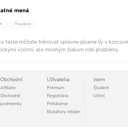
tatné mená
oh
Pravokvíz
o teste môžete trénovať správne písanie i/y v koncov
ickými vzormi, ale mnohým žiakom robí problémy.
Obchodní
Užívatelia
Jsem
Affiliate
Prémium
Študent
Obchodné
Registrácia
Učiteľ
podmienky
Prihlásenie
Blokátory reklám