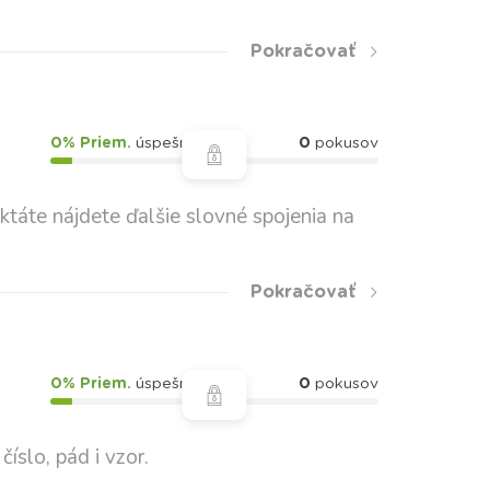
Pokračovať
0% Priem.
úspešnosť
0
pokusov
ktáte nájdete ďalšie slovné spojenia na
Pokračovať
0% Priem.
úspešnosť
0
pokusov
íslo, pád i vzor.