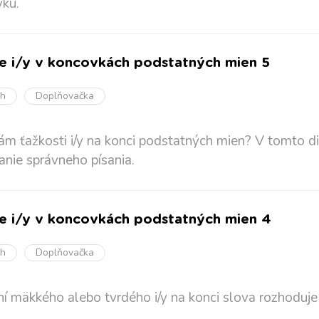
ku.
ie i/y v koncovkách podstatných mien 5
oh
Doplňovačka
ám ťažkosti i/y na konci podstatných mien? V tomto di
anie správneho písania.
ie i/y v koncovkách podstatných mien 4
oh
Doplňovačka
ní mäkkého alebo tvrdého i/y na konci slova rozhoduje č