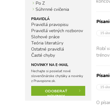
koncov
Po Z
Súhrnné cvičenia
PRAVIDLÁ
Písan
Pravidlá pravopisu
Pravidlá vetných rozborov
15 úl
Slohové práce
Teória literatúry
Robí v
Ostatné pravidlá
trénov
Časté chyby
NOVINKY NA E-MAIL
Nechajte si posielať nové
Písan
slovenčinárske chytáky a novinky
z Pravopisne.sk.
15 úl
ODOBERAŤ
NOVINKY
O písa