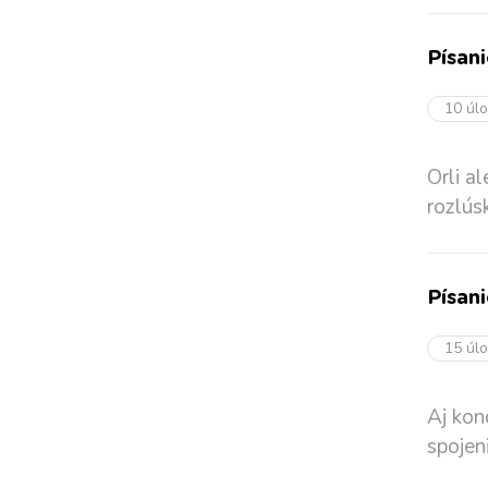
Písan
10 úl
Orli a
rozlús
Písan
15 úl
Aj kon
spojen