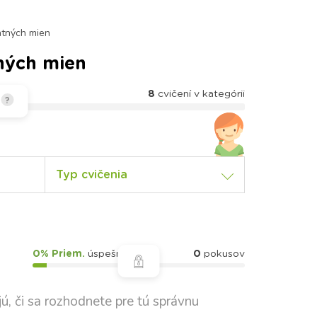
atných mien
tných mien
8
cvičení v kategórii
?
Typ cvičenia
0% Priem.
úspešnosť
0
pokusov
ú, či sa rozhodnete pre tú správnu