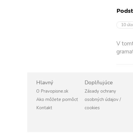
Pods
10 úl
V tomt
gramat
Hlavný
Doplňujúce
O Pravopisne.sk
Zásady ochrany
Ako môžete pomôcť
osobných údajov /
Kontakt
cookies