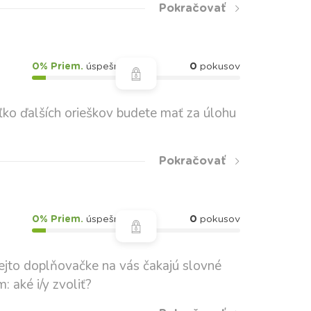
Pokračovať
0% Priem.
úspešnosť
0
pokusov
oľko ďalších orieškov budete mať za úlohu
Pokračovať
0% Priem.
úspešnosť
0
pokusov
ejto doplňovačke na vás čakajú slovné
 aké i/y zvoliť?