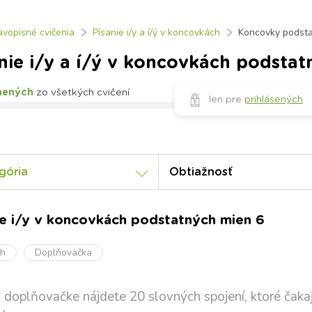
avopisné cvičenia
Písanie i/y a í/ý v koncovkách
Koncovky podst
nie i/y a í/ý v koncovkách podsta
nených
zo všetkých cvičení
len pre
prihlásených
gória
Obtiažnosť
ie i/y v koncovkách podstatných mien 6
oh
Doplňovačka
o doplňovačke nájdete 20 slovných spojení, ktoré čakaj