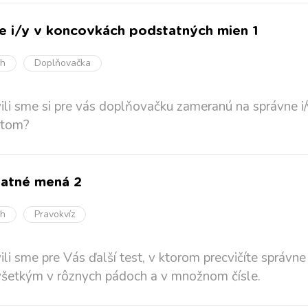
ie i/y v koncovkách podstatných mien 1
oh
Doplňovačka
vili sme si pre vás doplňovačku zameranú na správne 
 tom?
atné mená 2
oh
Pravokvíz
vili sme pre Vás ďalší test, v ktorom precvičíte správn
šetkým v rôznych pádoch a v množnom čísle.