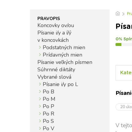
Pr
PRAVOPIS
Koncovky ov/ou
Písa
Písanie i/y a í/ý
v koncovkách
0% Spl
Podstatných mien
Prídavných mien
Písanie veľkých písmen
Súhrnné diktáty
Kate
Vybrané slová
Písanie i/y po L
Po B
Písan
Po M
Po P
20 úl
Po R
Po S
V tejt
Po V