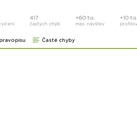
417
+60 tis.
+10 tis
cvičení
častých chýb
mes. návštev
profilo
 pravopisu
Časté chyby