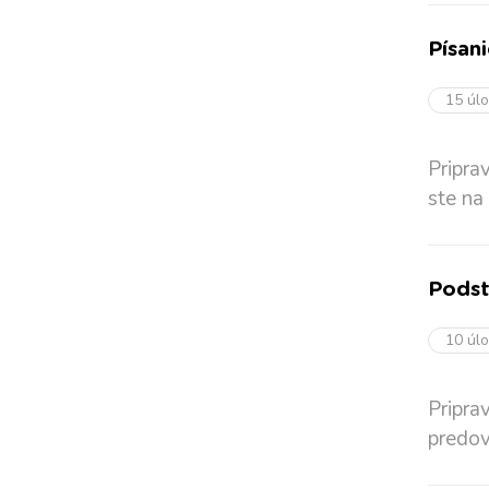
Písan
15 úl
Pripra
ste na
Podst
10 úl
Pripra
predov