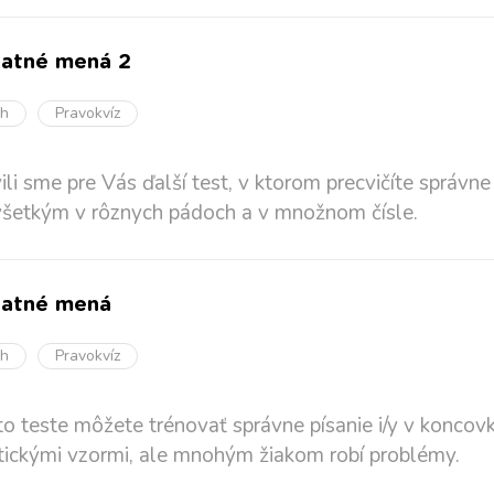
atné mená 2
oh
Pravokvíz
vili sme pre Vás ďalší test, v ktorom precvičíte správn
šetkým v rôznych pádoch a v množnom čísle.
tatné mená
oh
Pravokvíz
o teste môžete trénovať správne písanie i/y v koncov
ickými vzormi, ale mnohým žiakom robí problémy.