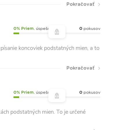
Pokračovať
0% Priem.
úspešnosť
0
pokusov
e písanie koncoviek podstatných mien, a to
Pokračovať
0% Priem.
úspešnosť
0
pokusov
kách podstatných mien. To je určené