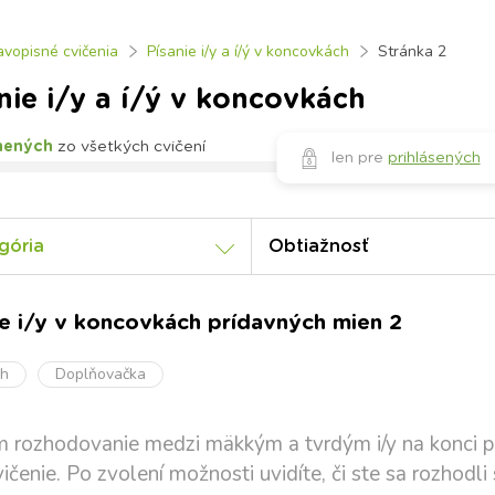
avopisné cvičenia
Písanie i/y a í/ý v koncovkách
Stránka 2
nie i/y a í/ý v koncovkách
nených
zo všetkých cvičení
len pre
prihlásených
gória
Obtiažnosť
ie i/y v koncovkách prídavných mien 2
oh
Doplňovačka
 rozhodovanie medzi mäkkým a tvrdým i/y na konci pr
vičenie. Po zvolení možnosti uvidíte, či ste sa rozhodli