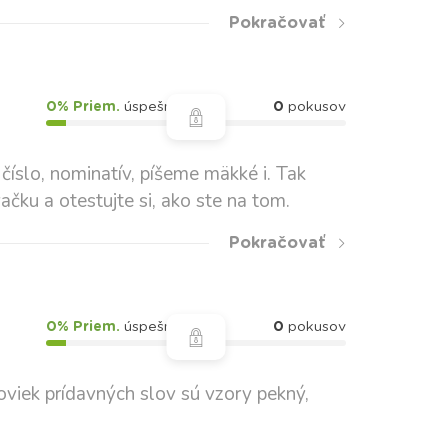
Pokračovať
0% Priem.
úspešnosť
0
pokusov
íslo, nominatív, píšeme mäkké i. Tak
ačku a otestujte si, ako ste na tom.
Pokračovať
0% Priem.
úspešnosť
0
pokusov
oviek prídavných slov sú vzory pekný,