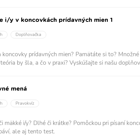
ie i/y v koncovkách prídavných mien 1
oh
Doplňovačka
 koncovky prídavných mien? Pamätáte si to? Množné č
 teória by šla, a čo v praxi? Vyskúšajte si našu doplňov
vné mená
oh
Pravokvíz
či mäkké i/y? Dlhé či krátke? Pomôckou pri písaní konc
páví, ale aj tento test.