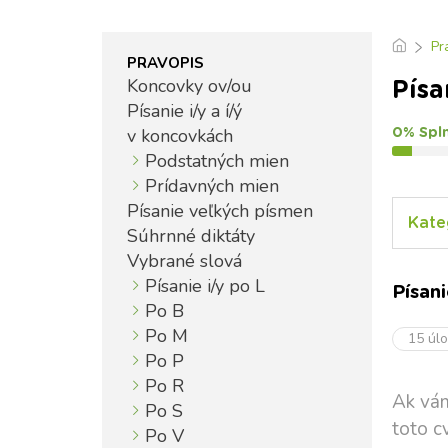
Pr
PRAVOPIS
Koncovky ov/ou
Písa
Písanie i/y a í/ý
v koncovkách
0% Spl
Podstatných mien
Prídavných mien
Písanie veľkých písmen
Kate
Súhrnné diktáty
Vybrané slová
Písanie i/y po L
Písan
Po B
Po M
15 úl
Po P
Po R
Ak vám
Po S
toto c
Po V