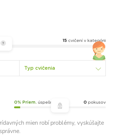
15
cvičení v kategórii
?
Typ cvičenia
0% Priem.
úspešnosť
0
pokusov
ídavných mien robí problémy, vyskúšajte
 správne.