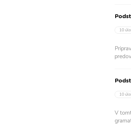
Podst
10 úl
Pripra
predov
Pods
10 úl
V tomt
gramat