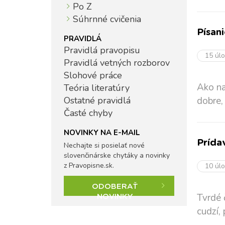
Po Z
Súhrnné cvičenia
Písan
PRAVIDLÁ
Pravidlá pravopisu
15 úl
Pravidlá vetných rozborov
Slohové práce
Ako na
Teória literatúry
Ostatné pravidlá
dobre,
Časté chyby
NOVINKY NA E-MAIL
Prída
Nechajte si posielať nové
slovenčinárske chytáky a novinky
z Pravopisne.sk.
10 úl
ODOBERAŤ
Tvrdé 
NOVINKY
cudzí, 