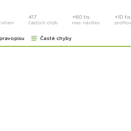
417
+60 tis.
+10 tis
cvičení
častých chýb
mes. návštev
profilo
 pravopisu
Časté chyby